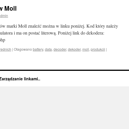
w Moll
admin
ów marki Moll znaleźć można w linku poniżej. Kod który należy
latora i ma on postać literową. Poniżej link do dekodera:
php
rednich
|
Otagowano
battery
,
data
,
decoder
,
dekoder
,
moll
,
produkcji
|
arządzanie linkami..