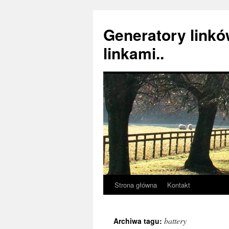
Generatory linkó
linkami..
Strona główna
Kontakt
Przeskocz
do
battery
Archiwa tagu:
treści