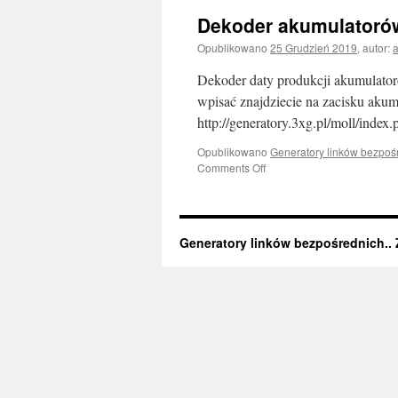
Dekoder akumulatoró
Opublikowano
25 Grudzień 2019
,
autor:
Dekoder daty produkcji akumulator
wpisać znajdziecie na zacisku akumu
http://generatory.3xg.pl/moll/index.
Opublikowano
Generatory linków bezpoś
Comments Off
on
Dekoder
akumulatorów
Moll
Generatory linków bezpośrednich.. Z