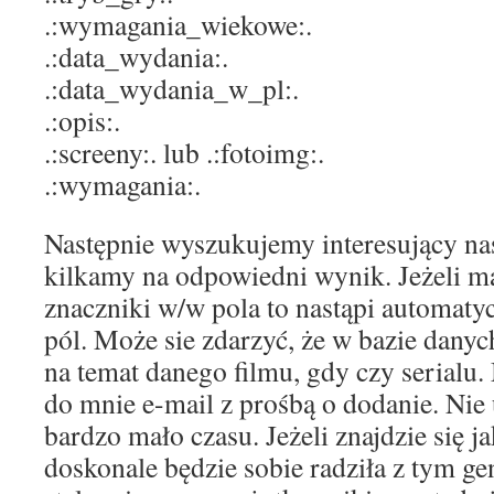
.:wymagania_wiekowe:.
.:data_wydania:.
.:data_wydania_w_pl:.
.:opis:.
.:screeny:. lub .:fotoimg:.
.:wymagania:.
Następnie wyszukujemy interesujący nas f
kilkamy na odpowiedni wynik. Jeżeli m
znaczniki w/w pola to nastąpi automaty
pól. Może sie zdarzyć, że w bazie danyc
na temat danego filmu, gdy czy serialu
do mnie e-mail z prośbą o dodanie. Ni
bardzo mało czasu. Jeżeli znajdzie się j
doskonale będzie sobie radziła z tym g