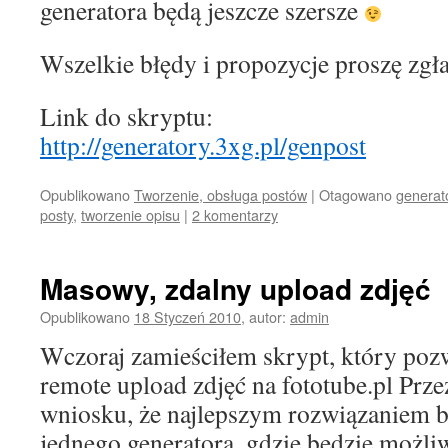
generatora będą jeszcze szersze
Wszelkie błędy i propozycje proszę zgła
Link do skryptu:
http://generatory.3xg.pl/genpost
Opublikowano
Tworzenie, obsługa postów
|
Otagowano
generat
posty
,
tworzenie opisu
|
2 komentarzy
Masowy, zdalny upload zdjęć
Opublikowano
18 Styczeń 2010
,
autor:
admin
Wczoraj zamieściłem skrypt, który po
remote upload zdjęć na fototube.pl Prz
wniosku, że najlepszym rozwiązaniem b
jednego generatora, gdzie będzie możl