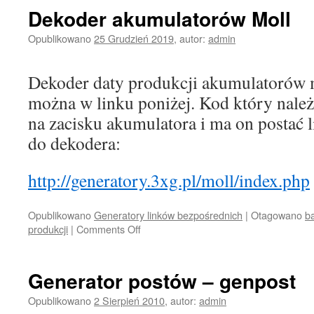
Dekoder akumulatorów Moll
Opublikowano
25 Grudzień 2019
,
autor:
admin
Dekoder daty produkcji akumulatorów 
można w linku poniżej. Kod który należ
na zacisku akumulatora i ma on postać l
do dekodera:
http://generatory.3xg.pl/moll/index.php
Opublikowano
Generatory linków bezpośrednich
|
Otagowano
ba
produkcji
|
Comments Off
on
Dekoder
akumulatorów
Moll
Generator postów – genpost
Opublikowano
2 Sierpień 2010
,
autor:
admin