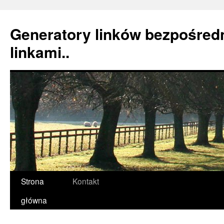
Generatory linków bezpośredn
linkami..
Strona
Kontakt
Przeskocz
główna
do
treści