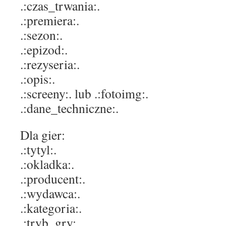
.:czas_trwania:.
.:premiera:.
.:sezon:.
.:epizod:.
.:rezyseria:.
.:opis:.
.:screeny:. lub .:fotoimg:.
.:dane_techniczne:.
Dla gier:
.:tytyl:.
.:okladka:.
.:producent:.
.:wydawca:.
.:kategoria:.
.:tryb_gry:.