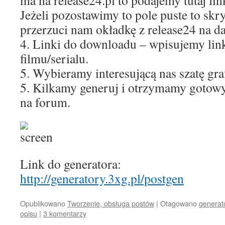
ma na release24.pl to podajemy tutaj lin
Jeżeli pozostawimy to pole puste to skr
przerzuci nam okładkę z release24 na d
4. Linki do downloadu – wpisujemy lin
filmu/serialu.
5. Wybieramy interesującą nas szatę gra
5. Kilkamy generuj i otrzymamy gotow
na forum.
Link do generatora:
http://generatory.3xg.pl/postgen
Opublikowano
Tworzenie, obsługa postów
|
Otagowano
generat
opisu
|
3 komentarzy