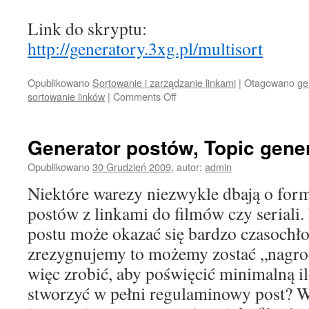
Link do skryptu:
http://generatory.3xg.pl/multisort
Opublikowano
Sortowanie i zarządzanie linkami
|
Otagowano
ge
sortowanie linków
|
Comments Off
on
Multisort
–
sortuj
Generator postów, Topic gene
linki,
sort
Opublikowano
30 Grudzień 2009
,
autor:
admin
links,
Niektóre warezy niezwykle dbają o for
sprawdzaj
czy
postów z linkami do filmów czy seriali.
zgadza
postu może okazać się bardzo czasochło
się
ich
zrezygnujemy to możemy zostać „nagr
ilosć
więc zrobić, aby poświęcić minimalną il
stworzyć w pełni regulaminowy post? W