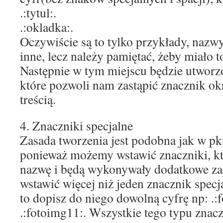
.:tytul:.
.:okladka:.
Oczywiście są to tylko przykłady, nazw
inne, lecz należy pamiętać, żeby miało t
Następnie w tym miejscu będzie utworz
które pozwoli nam zastąpić znacznik ok
treścią.
4. Znaczniki specjalne
Zasada tworzenia jest podobna jak w pk
ponieważ możemy wstawić znaczniki, któ
nazwę i będą wykonywały dodatkowe zad
wstawić więcej niż jeden znacznik spec
to dopisz do niego dowolną cyfrę np: .:
.:fotoimg11:. Wszystkie tego typu znacz