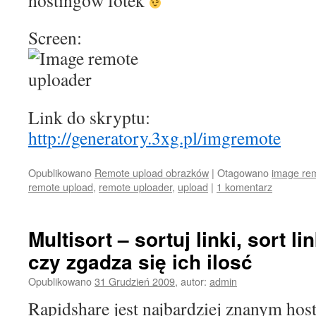
hostingów fotek
Screen:
Link do skryptu:
http://generatory.3xg.pl/imgremote
Opublikowano
Remote upload obrazków
|
Otagowano
image rem
remote upload
,
remote uploader
,
upload
|
1 komentarz
Multisort – sortuj linki, sort l
czy zgadza się ich ilosć
Opublikowano
31 Grudzień 2009
,
autor:
admin
Rapidshare jest najbardziej znanym hos