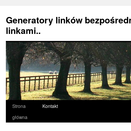
Generatory linków bezpośredn
linkami..
Strona
Kontakt
Przeskocz
główna
do
treści