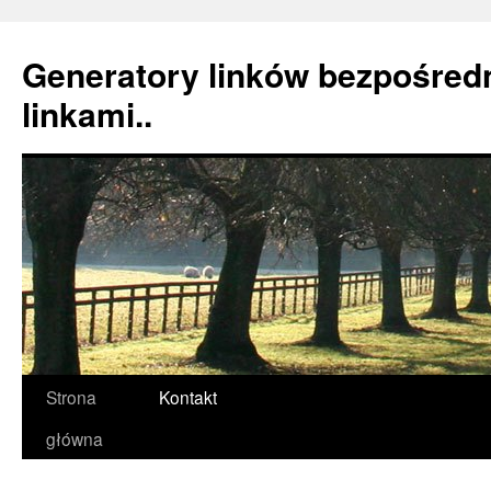
Generatory linków bezpośredn
linkami..
Strona
Kontakt
Przeskocz
główna
do
treści