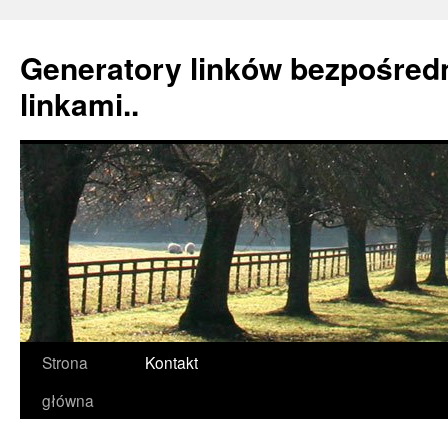
Generatory linków bezpośredn
linkami..
Strona
Kontakt
Przeskocz
główna
do
treści